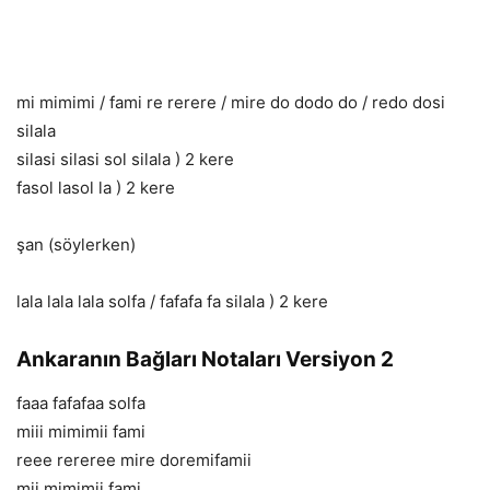
mi mimimi / fami re rerere / mire do dodo do / redo dosi
silala
silasi silasi sol silala ) 2 kere
fasol lasol la ) 2 kere
şan (söylerken)
lala lala lala solfa / fafafa fa silala ) 2 kere
Ankaranın Bağları Notaları Versiyon 2
faaa fafafaa solfa
miii mimimii fami
reee rereree mire doremifamii
mii mimimii fami