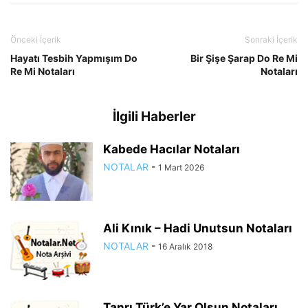
Önceki İçerik
Sonraki İçerik
Hayatı Tesbih Yapmışım Do
Bir Şişe Şarap Do Re Mi
Re Mi Notaları
Notaları
İlgili Haberler
Kabede Hacılar Notaları
NOTALAR
-
1 Mart 2026
Ali Kınık – Hadi Unutsun Notaları
NOTALAR
-
16 Aralık 2018
Tanrı Türk’e Yar Olsun Notaları